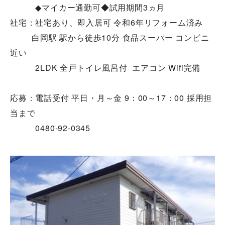
◆マイカー通勤可◆試用期間3ヵ月
社宅：社宅あり、即入居可 令和
6
年リフォーム済み
白岡駅 駅から徒歩
10
分 食品スーパー コンビニ
近い
2LDK
全戸トイレ風呂付
エアコン
Wifi
完備
応募：電話受付 平日・月～金 9：00～17：00 採用担
当まで
0480-92-0345